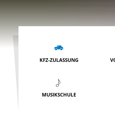
Kreisverwaltung
Rhein-
KFZ-ZULASSUNG
V
Pfalz-
Kreis
MUSIKSCHULE