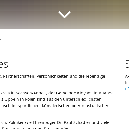
s
es
S
ls. Partnerschaften, Persönlichkeiten und die lebendige
Ak
.
f
Pf
ekreis in Sachsen-Anhalt, der Gemeinde Kinyami in Ruanda,
is Oppeln in Polen sind aus den unterschiedlichsten
usch im sportlichen, künstlerischen oder musikalischen
rich, Politiker wie Ehrenbüger Dr. Paul Schädler und viele
-Kreis und haben den Kreis geprägt.