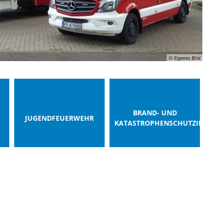
© Eigenes Bild
BRAND- UND
JUGENDFEUERWEHR
KATASTROPHENSCHUTZINSPE