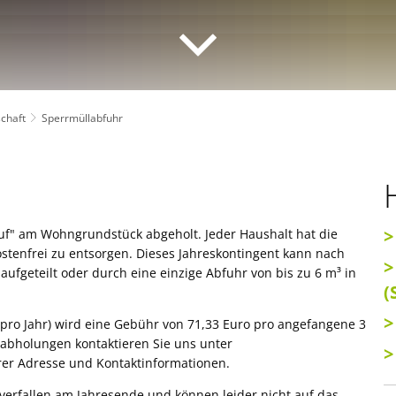
schaft
Sperrmüllabfuhr
>
ruf" am Wohngrundstück abgeholt. Jeder Haushalt hat die
ostenfrei zu entsorgen. Dieses Jahreskontingent kann nach
>
ufgeteilt oder durch eine einzige Abfuhr von bis zu 6 m³ in
(
>
ro Jahr) wird eine Gebühr von 71,33 Euro pro angefangene 3
labholungen kontaktieren Sie uns unter
>
rer Adresse und Kontaktinformationen.
erfallen am Jahresende und können leider nicht auf das