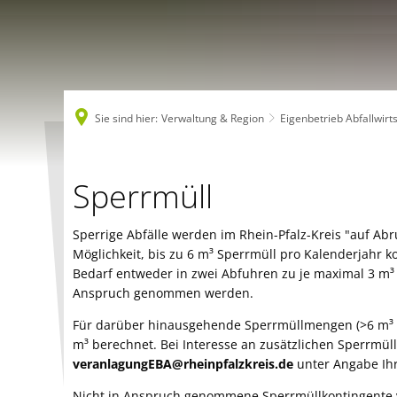
Sie sind hier:
Verwaltung & Region
Eigenbetrieb Abfallwirt
Sperrmüllabfuhr
Sperrmüll
Sperrige Abfälle werden im Rhein-Pfalz-Kreis "auf Ab
Möglichkeit, bis zu 6 m³ Sperrmüll pro Kalenderjahr k
Bedarf entweder in zwei Abfuhren zu je maximal 3 m³ a
Anspruch genommen werden.
Für darüber hinausgehende Sperrmüllmengen (>6 m³ p
m³ berechnet. Bei Interesse an zusätzlichen Sperrmül
veranlagungEBA@rheinpfalzkreis.de
unter Angabe Ih
Nicht in Anspruch genommene Sperrmüllkontingente v