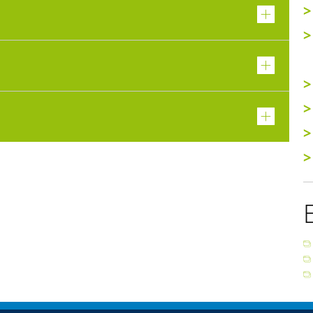
>
>
>
>
>
>