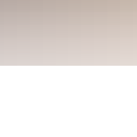
Sie sind hier:
Verwaltung & Region
Aktuelles
Nachrichten
Abweichende Öffnungszeiten bei den Kreisbädern