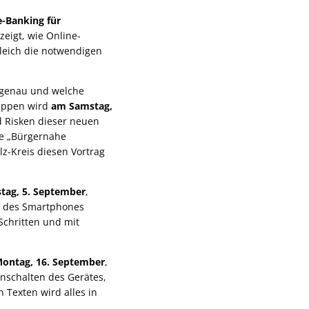
e-Banking für
eigt, wie Online-
leich die notwendigen
ns genau und welche
ruppen wird
am Samstag,
 Risken dieser neuen
ve „Bürgernahe
z-Kreis diesen Vortrag
tag, 5. September
,
en des Smartphones
Schritten und mit
ontag, 16. September
,
Anschalten des Gerätes,
Texten wird alles in