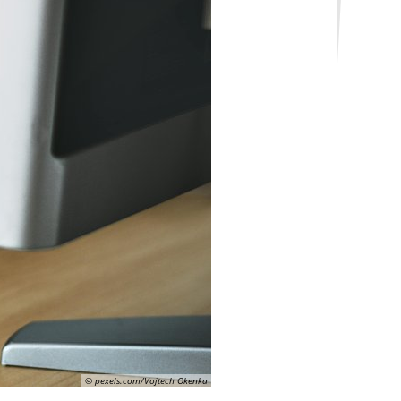
© pexels.com/Vojtech Okenka