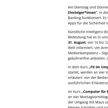
Am Dienstag und Donne
Einsteiger*innen“
. In d
Banking funktioniert. E
Apps für die Sicherheit 
Künstliche Intelligenz (
Bedeutung hat es in uns
31. August
, von 10 bis
Welt informiert. Um Anm
Medienkompetenz – DigiN
gebührenfrei anbieten. 
In dem Kurs
„Fit im Um
startet, werden an vier
erläutert: von der Bedie
ausführlichen Erläuteru
Im Kurs
„Computer für E
an vier Montagvormittag
der Umgang mit Maus und
kleinen Schritten und r