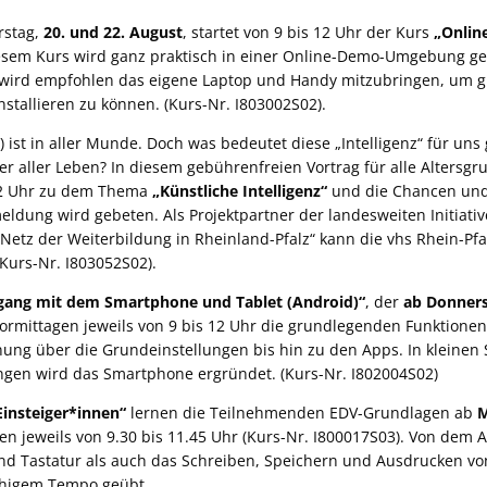
rstag,
20. und 22. August
, startet von 9 bis 12 Uhr der Kurs
„Onlin
iesem Kurs wird ganz praktisch in einer Online-Demo-Umgebung gez
s wird empfohlen das eigene Laptop und Handy mitzubringen, um g
installieren zu können. (Kurs-Nr. I803002S02).
KI) ist in aller Munde. Doch was bedeutet diese „Intelligenz“ für u
er aller Leben? In diesem gebührenfreien Vortrag für alle Altersg
 12 Uhr zu dem Thema
„Künstliche Intelligenz“
und die Chancen und
eldung wird gebeten. Als Projektpartner der landesweiten Initiati
etz der Weiterbildung in Rheinland-Pfalz“ kann die vhs Rhein-Pfal
(Kurs-Nr. I803052S02).
gang mit dem Smartphone und Tablet (Android)“
, der
ab Donners
 Vormittagen jeweils von 9 bis 12 Uhr die grundlegenden Funktion
nung über die Grundeinstellungen bis hin zu den Apps. In kleinen 
ngen wird das Smartphone ergründet. (Kurs-Nr. I802004S02)
insteiger*innen“
lernen die Teilnehmenden EDV-Grundlagen ab
M
en jeweils von 9.30 bis 11.45 Uhr (Kurs-Nr. I800017S03). Von dem 
 Tastatur als auch das Schreiben, Speichern und Ausdrucken von 
uhigem Tempo geübt.