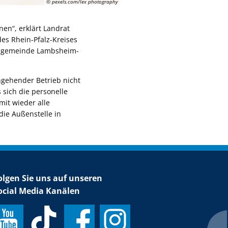
© pexels.com/lex photography
en“, erklärt Landrat
des Rhein-Pfalz-Kreises
ndsgemeinde Lambsheim-
hgehender Betrieb nicht
 sich die personelle
it wieder alle
die Außenstelle in
olgen Sie uns auf unseren
ocial Media Kanälen