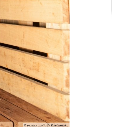
© pexels.com/Yuriy Emelianenko