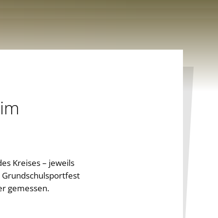
eim
s Kreises – jeweils
 Grundschulsportfest
der gemessen.