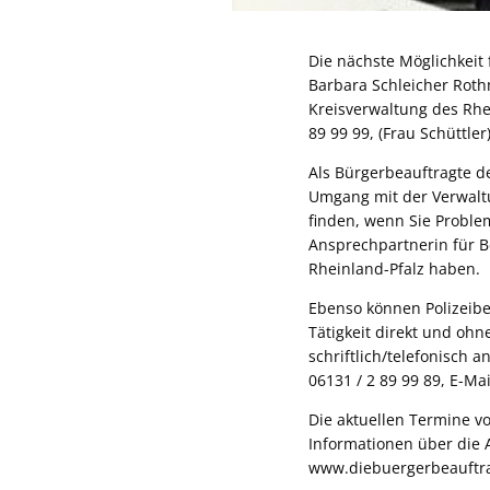
Die nächste Möglichkeit
Barbara Schleicher Roth
Kreisverwaltung des Rhe
89 99 99, (Frau Schüttle
Als Bürgerbeauftragte d
Umgang mit der Verwaltu
finden, wenn Sie Problem
Ansprechpartnerin für B
Rheinland-Pfalz haben.
Ebenso können Polizeib
Tätigkeit direkt und oh
schriftlich/telefonisch 
06131 / 2 89 99 89, E-Ma
Die aktuellen Termine v
Informationen über die A
www.diebuergerbeauftra