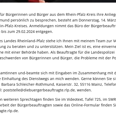
 für Bürgerinnen und Bürger aus dem Rhein-Pfalz-Kreis ihre Anlie
mund persönlich zu besprechen, besteht am Donnerstag, 14. März 
in-Pfalz-Kreises. Anmeldungen nimmt das Büro der Bürgerbeauftra
r) bis zum 29.02.2024 entgegen.
es Landes Rheinland-Pfalz stehe ich Ihnen mit meinem Team zur V
ng zu beraten und zu unterstützen. Mein Ziel ist es, eine einver
e mit einer Behörde haben. Als Beauftragte für die Landespolizei 
eschwerden von Bürgerinnen und Bürger, die Probleme mit der Po
eamtinnen und-beamte sich mit Eingaben im Zusammenhang mit d
ne Einhaltung des Dienstwegs an mich wenden. Gerne können Sie s
an Barbara Schleicher-Rothmund, Kaiserstr. 32, 55116 Mainz, Telefon
il: poststelle@diebuergerbeauftragte.rlp.de, wenden.
on weiteren Sprechtagen finden Sie im Videotext, Tafel 725, im SW
rbeit der Bürgerbeauftragten sowie das Online-Formular finden Si
gte.rlp.de.