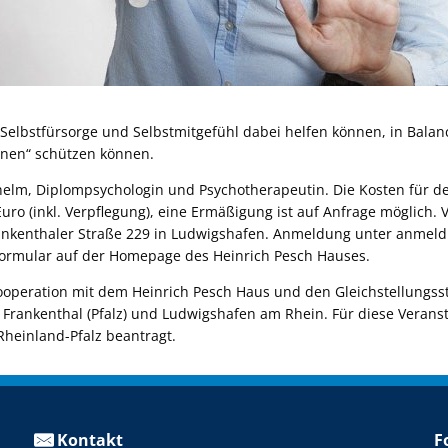
ie Selbstfürsorge und Selbstmitgefühl dabei helfen können, in Bala
nnen“ schützen können.
ilhelm, Diplompsychologin und Psychotherapeutin. Die Kosten für d
ro (inkl. Verpflegung), eine Ermäßigung ist auf Anfrage möglich. V
rankenthaler Straße 229 in Ludwigshafen. Anmeldung unter anmel
ormular auf der Homepage des Heinrich Pesch Hauses.
ooperation mit dem Heinrich Pesch Haus und den Gleichstellungsst
e Frankenthal (Pfalz) und Ludwigshafen am Rhein. Für diese Veran
Rheinland-Pfalz beantragt.
Kontakt
F