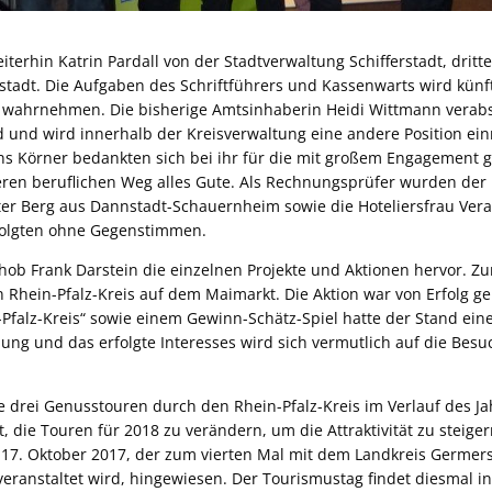
iterhin Katrin Pardall von der Stadtverwaltung Schifferstadt, dritte
stadt. Die Aufgaben des Schriftführers und Kassenwarts wird kün
 wahrnehmen. Die bisherige Amtsinhaberin Heidi Wittmann verabs
 und wird innerhalb der Kreisverwaltung eine andere Position ei
s Körner bedankten sich bei ihr für die mit großem Engagement g
ren beruflichen Weg alles Gute. Als Rechnungsprüfer wurden der
ter Berg aus Dannstadt-Schauernheim sowie die Hoteliersfrau Ve
rfolgten ohne Gegenstimmen.
 hob Frank Darstein die einzelnen Projekte und Aktionen hervor. Z
 Rhein-Pfalz-Kreis auf dem Maimarkt. Die Aktion war von Erfolg g
falz-Kreis“ sowie einem Gewinn-Schätz-Spiel hatte der Stand ei
ung und das erfolgte Interesses wird sich vermutlich auf die Bes
 drei Genusstouren durch den Rhein-Pfalz-Kreis im Verlauf des Jah
t, die Touren für 2018 zu verändern, um die Attraktivität zu steige
 17. Oktober 2017, der zum vierten Mal mit dem Landkreis Germe
veranstaltet wird, hingewiesen. Der Tourismustag findet diesmal