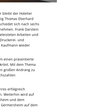
r bleibt der Hotelier
ftig Thomas Eberhard
chiedet sich nach sechs
nnehmen. Frank Darstein
eleisteten Arbeiten und
 Druckerei- und
ra Kaufmann wieder
um einen präsentierte
ekrönt. Mit dem Thema
nen großen Andrang zu
uchszahlen
res erfolgreich
rn. Weiterhin wird auf
rsheim und dem
 in Germersheim auf dem