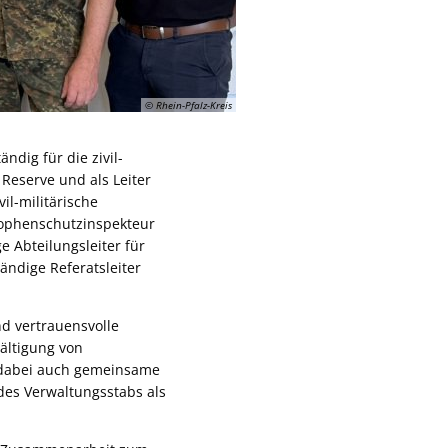
© Rhein-Pfalz-Kreis
ig für die zivil-
Reserve und als Leiter
l-militärische
ophenschutzinspekteur
e Abteilungsleiter für
ndige Referatsleiter
nd vertrauensvolle
wältigung von
n dabei auch gemeinsame
 des Verwaltungsstabs als