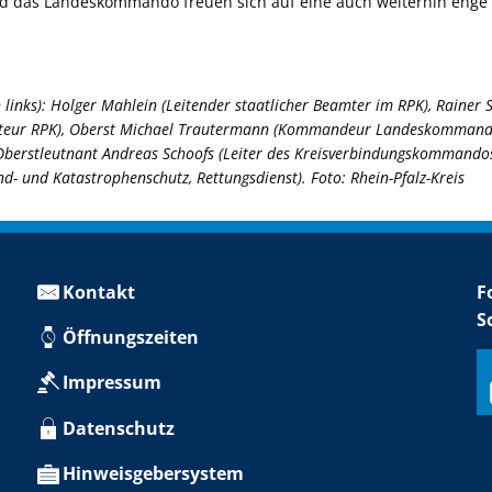
und das Landeskommando freuen sich auf eine auch weiterhin en
 links): Holger Mahlein (Leitender staatlicher Beamter im RPK), Rainer 
teur RPK), Oberst Michael Trautermann (Kommandeur Landeskommando 
berstleutnant Andreas Schoofs (Leiter des Kreisverbindungskommandos 
d- und Katastrophenschutz, Rettungsdienst). Foto: Rhein-Pfalz-Kreis
Kontakt
F
S
Öffnungszeiten
Impressum
Datenschutz
Hinweisgebersystem