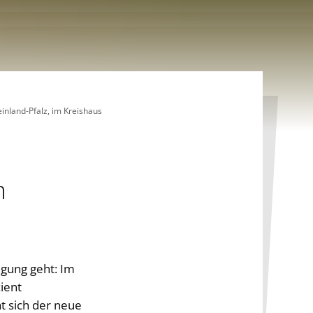
land-Pfalz, im Kreishaus
m
igung geht: Im
ient
t sich der neue