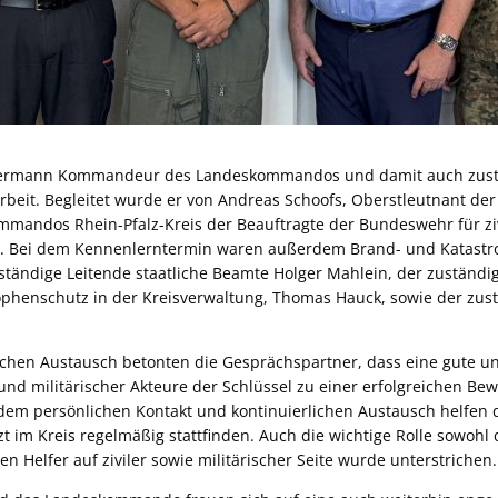
utermann Kommandeur des Landeskommandos und damit auch zuständ
beit. Begleitet wurde er von Andreas Schoofs, Oberstleutnant der 
mandos Rhein-Pfalz-Kreis der Beauftragte der Bundeswehr für zivi
. Bei dem Kennenlerntermin waren außerdem Brand- und Katastr
ständige Leitende staatliche Beamte Holger Mahlein, der zuständig
phenschutz in der Kreisverwaltung, Thomas Hauck, sowie der zustä
lichen Austausch betonten die Gesprächspartner, dass eine gute u
nd militärischer Akteure der Schlüssel zu einer erfolgreichen Be
 dem persönlichen Kontakt und kontinuierlichen Austausch helfe
zt im Kreis regelmäßig stattfinden. Auch die wichtige Rolle sowohl
gen Helfer auf ziviler sowie militärischer Seite wurde unterstrichen.