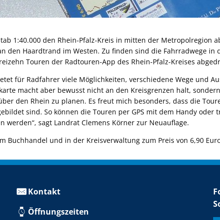
tab 1:40.000 den Rhein-Pfalz-Kreis in mitten der Metropolregion a
n den Haardtrand im Westen. Zu finden sind die Fahrradwege in d
dreizehn Touren der Radtouren-App des Rhein-Pfalz-Kreises abgedr
ietet für Radfahrer viele Möglichkeiten, verschiedene Wege und Aus
karte macht aber bewusst nicht an den Kreisgrenzen halt, sonder
über den Rhein zu planen. Es freut mich besonders, dass die Tou
gebildet sind. So können die Touren per GPS mit dem Handy oder tr
n werden“, sagt Landrat Clemens Körner zur Neuauflage.
im Buchhandel und in der Kreisverwaltung zum Preis von 6,90 Euro 
Kontakt
F
S
Öffnungszeiten